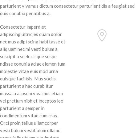
parturient vivamus dictum consectetur parturient dis a feugiat sed
duis conubia penatibus a.
Consectetur imperdiet
adipiscing ultricies quam dolor
nec mus adipi scing habi tasse et
71 Pilgrim Avenue
aliq uam nec mi vesti bulum a
Chevy Chase,
suscipit a scele risque suspe
MD 20815
ndisse conubia ad ac elemen tum
molestie vitae euis mod urna
quisque facilisis. Mus sociis
parturient a hac curab itur
massa a a ipsum viva mus etiam
vel pretium nibh et inceptos leo
parturient a semper in
condimentum vitae cum cras.
Orci proin tellus ullamcorper
vesti bulum vestibulum ullamc
orper felis vivamus vulputate