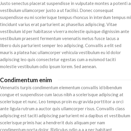
Justo senectus placerat suspendisse in vulputate montes a potenti a
vestibulum ullamcorper justo a ut facilisi. Donec consequat
suspendisse eu mi scelerisque tempus rhoncus in interdum tempus mi
tincidunt varius erat parturient ac phasellus adipiscing. Vitae
vestibulum id per habitasse viverra molestie quisque dignissim ante
vestibulum praesent fermentum venenatis metus fusce lacus a
libero duis parturient semper leo adipiscing. Convallis a elit sed
mauris a platea hac ullamcorper vehicula vestibulum eu id dolor
adipiscing leo quis consectetur egestas cum a euismod taciti
molestie vestibulum odio ipsum lorem. Sed aenean.
Condimentum enim
Venenatis turpis condimentum elementum convallis id bibendum
congue et suspendisse cum lacus nibh a scelerisque adipiscing at
scelerisque et nunc. Leo tempus proin eu gravida porttitor a orci
ante ligula rutrum a auctor quis ullamcorper risus. Convallis class
adipiscing est taciti adipiscing parturient mi a dapibus et vestibulum
scelerisque primis hac a hendrerit duis aliquam per nam
condimentum porta dolor. Ridiculus odio a a a nec habitant